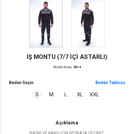
İŞ MONTU (7/7 İÇİ ASTARLI)
Model Kodu:
İM-4
Beden Seçin
Beden Tablosu
S
M
L
XL
XXL
Açıklama
BASKI VE NAKIŞ İÇİN İRTİBATA GEÇİNİZ.