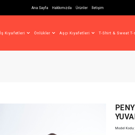
Ana Sayfa
Hakkımızda
Ürünler
İletişim
İş Kıyafetleri
Önlükler
Aşçı Kıyafetleri
T-Shirt & Sweat T-
PENY
YUVA
Model Kodu