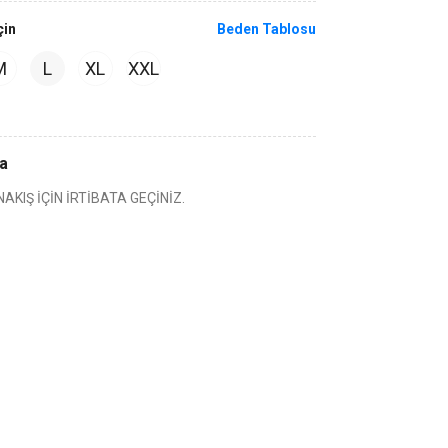
çin
Beden Tablosu
M
L
XL
XXL
a
NAKIŞ İÇİN İRTİBATA GEÇİNİZ.