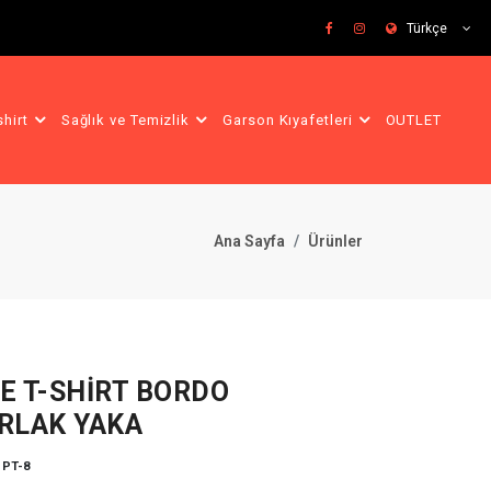
Türkçe
shirt
Sağlık ve Temizlik
Garson Kıyafetleri
OUTLET
Ana Sayfa
Ürünler
E T-SHİRT BORDO
RLAK YAKA
:
PT-8